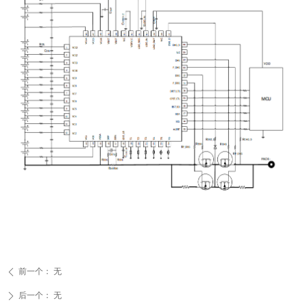
前一个：
无
ꄴ
后一个：
无
ꄲ