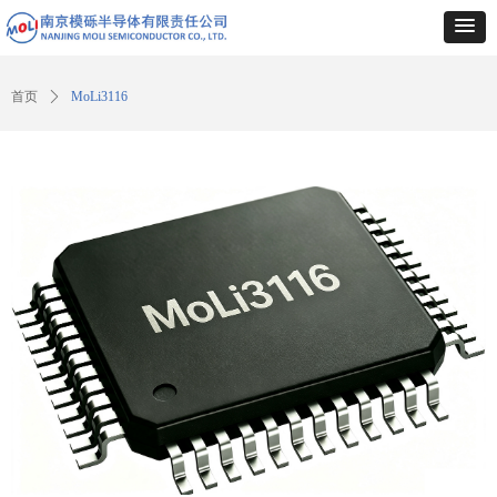
首页
ꄲ
MoLi3116